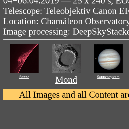
04+06.04.2019 — 25 x 240 s, EO
Telescope: Teleobjektiv Canon EF
Location: Chamäleon Observatory
Image processing: DeepSkyStack
Sonne
Mond
Sonnensystem
All Images and all Content 