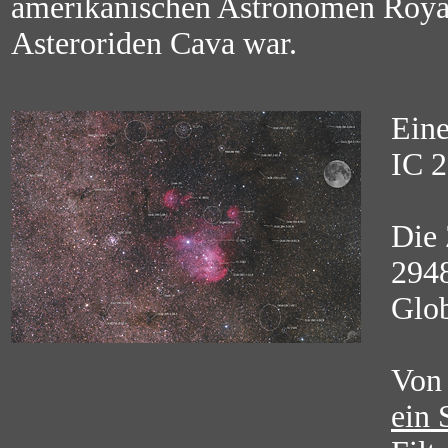
amerikanischen Astronomen Royal
Asteroriden Cava war.
Eine
IC 
Die 
2948
Glo
Von
ein 