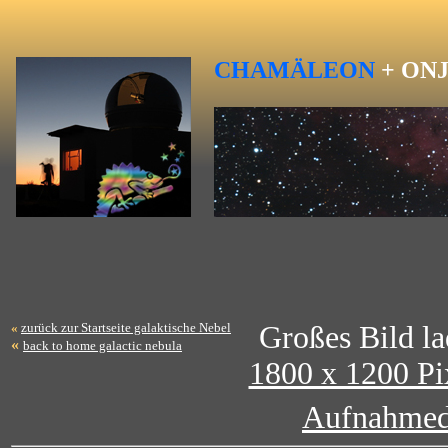
CHAMÄLEON
+ ON
«
zurück zur Startseite galaktische Nebel
Großes Bild la
«
back to home galactic nebula
1800 x 1200 Pi
Aufnahmed