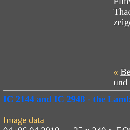
Filt
Thac
zeig
«
Be
und
IC 2144 and IC 2948 - the Lam
Image data