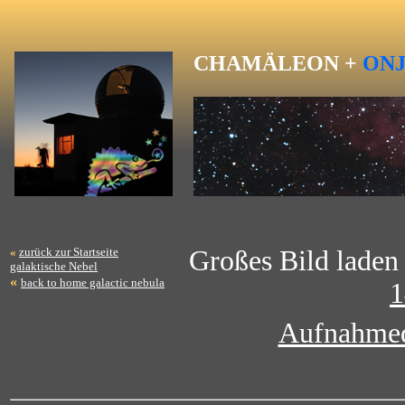
CHAMÄLEON
+
ON
«
zurück zur Startseite
Großes Bild laden 
galaktische Nebel
«
back to home galactic nebula
1
Aufnahme