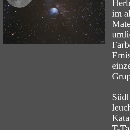
Herb
im a
Mate
umli
Farbe
Emis
einz
Grup
Südl
leuc
Kata
T-Ta