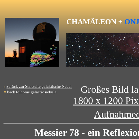
CHAMÄLEON +
ON
«
zurück zur Startseite galaktische Nebel
Großes Bild la
«
back to home galactic nebula
1800 x 1200 Pix
Aufnahmed
Messier 78 - ein Reflex