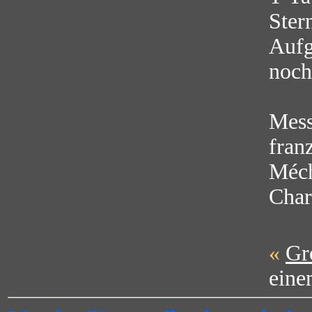
Stern
Aufg
noch
Mess
fran
Méch
Char
«
Gr
eine