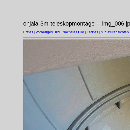
onjala-3m-teleskopmontage -- img_006.j
Erstes
|
Vorheriges Bild
|
Nächstes Bild
|
Letztes
|
Miniaturansichten