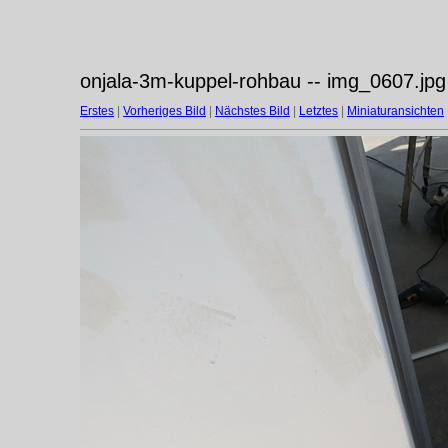
onjala-3m-kuppel-rohbau -- img_0607.jpg
Erstes
|
Vorheriges Bild
|
Nächstes Bild
|
Letztes
|
Miniaturansichten