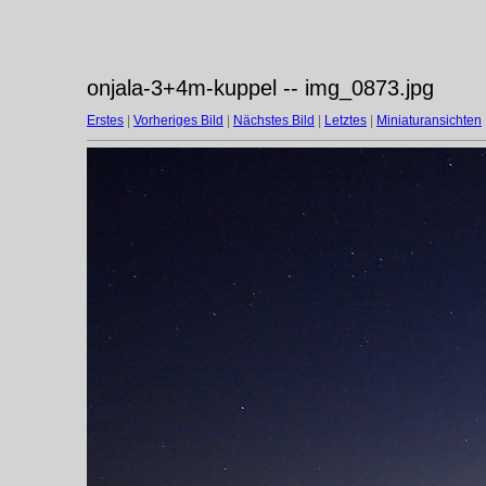
onjala-3+4m-kuppel -- img_0873.jpg
Erstes
|
Vorheriges Bild
|
Nächstes Bild
|
Letztes
|
Miniaturansichten